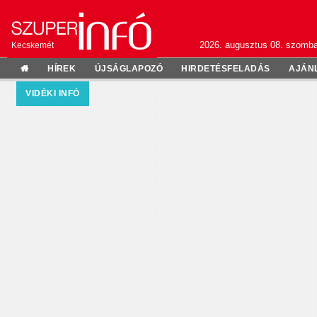
2026. augusztus 08. szomba
Kecskemét
HÍREK
ÚJSÁGLAPOZÓ
HIRDETÉSFELADÁS
AJÁN
VIDÉKI INFÓ