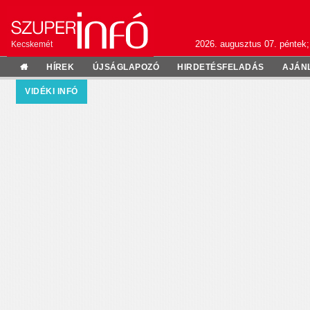
2026. augusztus 07. péntek;
Kecskemét
HÍREK
ÚJSÁGLAPOZÓ
HIRDETÉSFELADÁS
AJÁN
VIDÉKI INFÓ