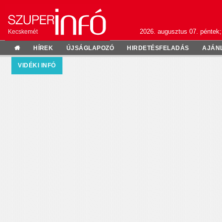
2026. augusztus 07. péntek;
Kecskemét
HÍREK
ÚJSÁGLAPOZÓ
HIRDETÉSFELADÁS
AJÁN
VIDÉKI INFÓ