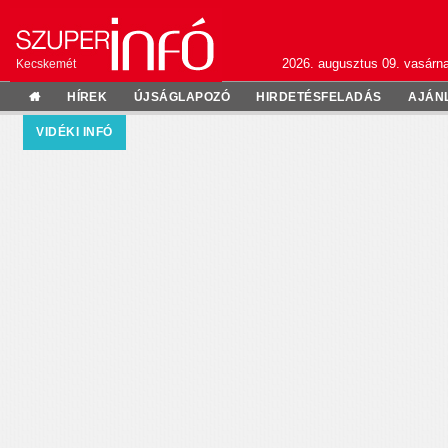
2026. augusztus 09. vasárn
Kecskemét
HÍREK
ÚJSÁGLAPOZÓ
HIRDETÉSFELADÁS
AJÁN
VIDÉKI INFÓ