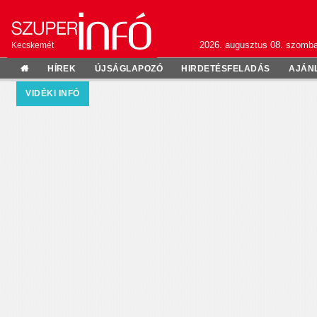
2026. augusztus 08. szomba
Kecskemét
HÍREK
ÚJSÁGLAPOZÓ
HIRDETÉSFELADÁS
AJÁN
VIDÉKI INFÓ