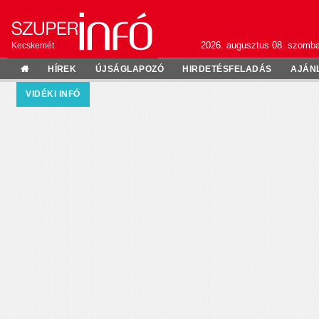
2026. augusztus 08. szomba
Kecskemét
HÍREK
ÚJSÁGLAPOZÓ
HIRDETÉSFELADÁS
AJÁN
VIDÉKI INFÓ