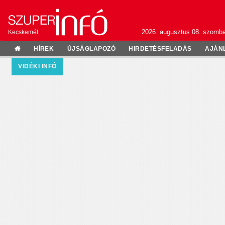
2026. augusztus 08. szomba
Kecskemét
HÍREK
ÚJSÁGLAPOZÓ
HIRDETÉSFELADÁS
AJÁN
VIDÉKI INFÓ