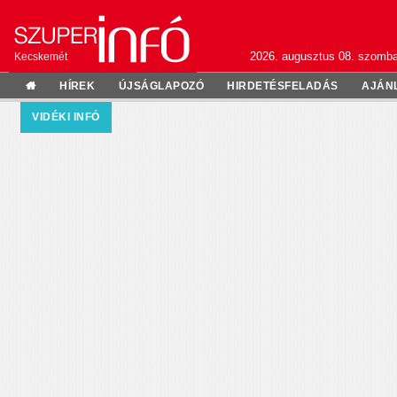
2026. augusztus 08. szomba
Kecskemét
HÍREK
ÚJSÁGLAPOZÓ
HIRDETÉSFELADÁS
AJÁN
VIDÉKI INFÓ