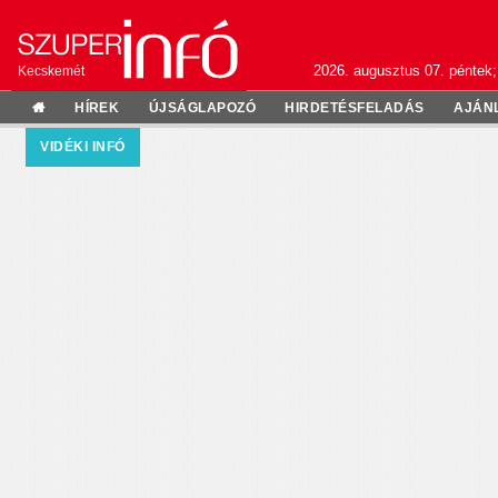
2026. augusztus 07. péntek;
Kecskemét
HÍREK
ÚJSÁGLAPOZÓ
HIRDETÉSFELADÁS
AJÁN
VIDÉKI INFÓ