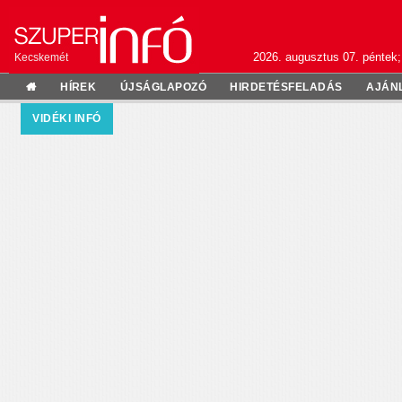
2026. augusztus 07. péntek;
Kecskemét
HÍREK
ÚJSÁGLAPOZÓ
HIRDETÉSFELADÁS
AJÁN
VIDÉKI INFÓ