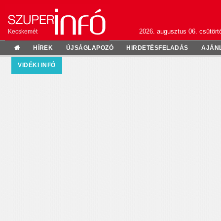
2026. augusztus 06. csütörtö
Kecskemét
HÍREK
ÚJSÁGLAPOZÓ
HIRDETÉSFELADÁS
AJÁN
VIDÉKI INFÓ