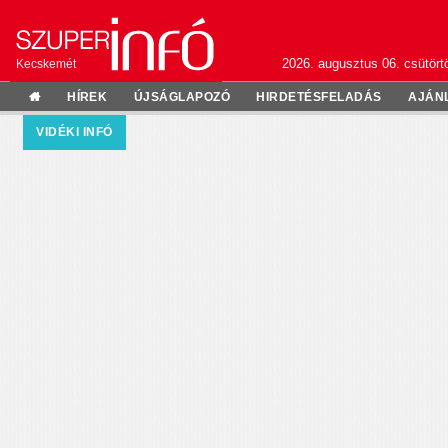
2026. augusztus 06. csütörtö
Kecskemét
HÍREK
ÚJSÁGLAPOZÓ
HIRDETÉSFELADÁS
AJÁN
VIDÉKI INFÓ