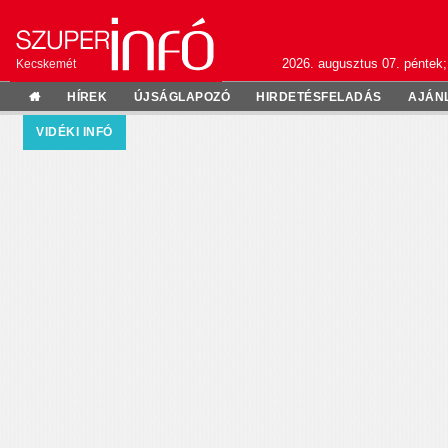
2026. augusztus 07. péntek;
Kecskemét
HÍREK
ÚJSÁGLAPOZÓ
HIRDETÉSFELADÁS
AJÁN
VIDÉKI INFÓ