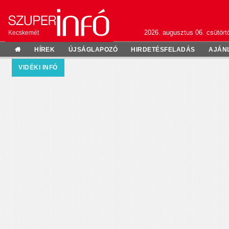
2026. augusztus 06. csütörtö
Kecskemét
HÍREK
ÚJSÁGLAPOZÓ
HIRDETÉSFELADÁS
AJÁN
VIDÉKI INFÓ