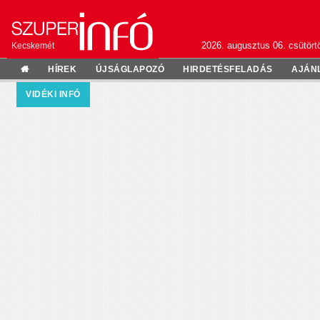
2026. augusztus 06. csütörtö
Kecskemét
HÍREK
ÚJSÁGLAPOZÓ
HIRDETÉSFELADÁS
AJÁN
VIDÉKI INFÓ