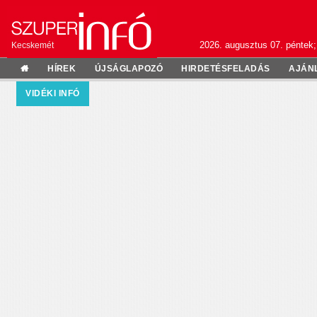
2026. augusztus 07. péntek;
Kecskemét
HÍREK
ÚJSÁGLAPOZÓ
HIRDETÉSFELADÁS
AJÁN
VIDÉKI INFÓ