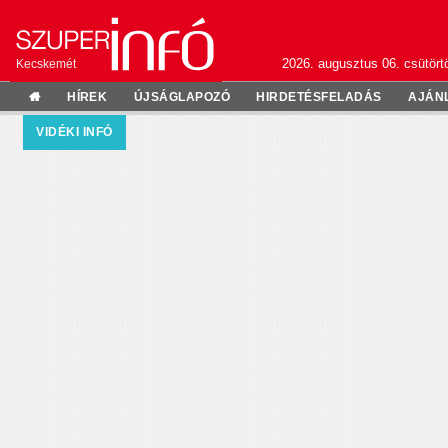
2026. augusztus 06. csütörtö
Kecskemét
HÍREK
ÚJSÁGLAPOZÓ
HIRDETÉSFELADÁS
AJÁN
VIDÉKI INFÓ