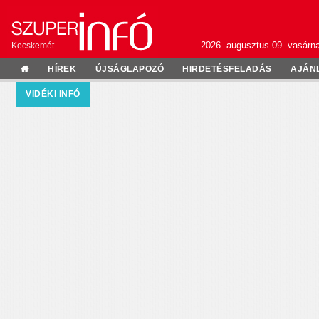
2026. augusztus 09. vasárn
Kecskemét
HÍREK
ÚJSÁGLAPOZÓ
HIRDETÉSFELADÁS
AJÁN
VIDÉKI INFÓ