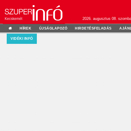
2026. augusztus 08. szomba
Kecskemét
HÍREK
ÚJSÁGLAPOZÓ
HIRDETÉSFELADÁS
AJÁN
VIDÉKI INFÓ