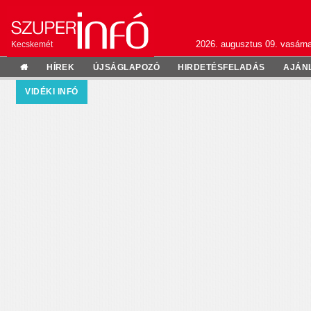
2026. augusztus 09. vasárn
Kecskemét
HÍREK
ÚJSÁGLAPOZÓ
HIRDETÉSFELADÁS
AJÁN
VIDÉKI INFÓ