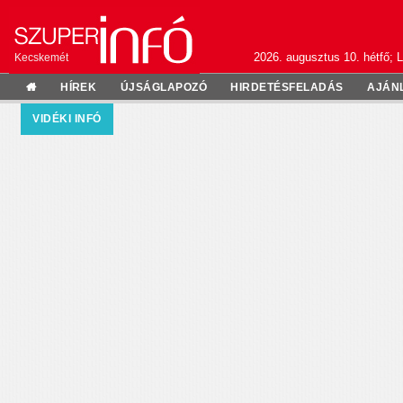
2026. augusztus 10. hétfő; L
Kecskemét
HÍREK
ÚJSÁGLAPOZÓ
HIRDETÉSFELADÁS
AJÁN
VIDÉKI INFÓ