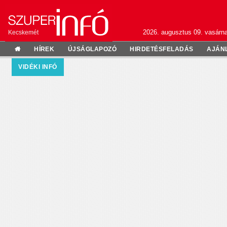
2026. augusztus 09. vasárn
Kecskemét
HÍREK
ÚJSÁGLAPOZÓ
HIRDETÉSFELADÁS
AJÁN
VIDÉKI INFÓ