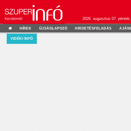
2026. augusztus 07. péntek;
Kecskemét
HÍREK
ÚJSÁGLAPOZÓ
HIRDETÉSFELADÁS
AJÁN
VIDÉKI INFÓ