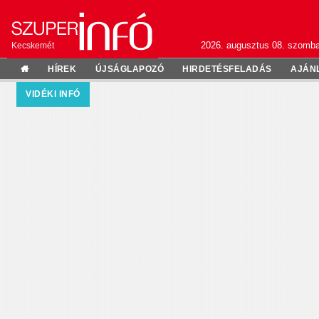
2026. augusztus 08. szomba
Kecskemét
HÍREK
ÚJSÁGLAPOZÓ
HIRDETÉSFELADÁS
AJÁN
VIDÉKI INFÓ