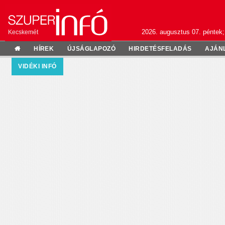
2026. augusztus 07. péntek;
Kecskemét
HÍREK
ÚJSÁGLAPOZÓ
HIRDETÉSFELADÁS
AJÁN
VIDÉKI INFÓ