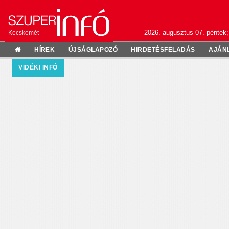
2026. augusztus 07. péntek;
Kecskemét
HÍREK
ÚJSÁGLAPOZÓ
HIRDETÉSFELADÁS
AJÁN
VIDÉKI INFÓ