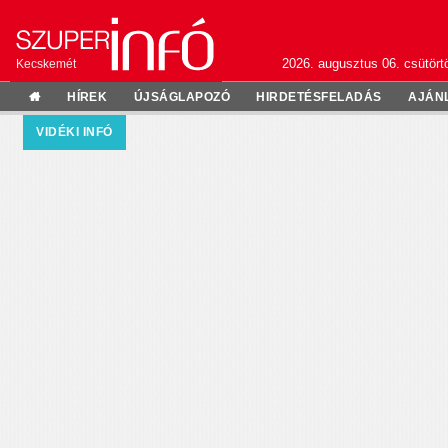
2026. augusztus 06. csütörtö
Kecskemét
HÍREK
ÚJSÁGLAPOZÓ
HIRDETÉSFELADÁS
AJÁN
VIDÉKI INFÓ