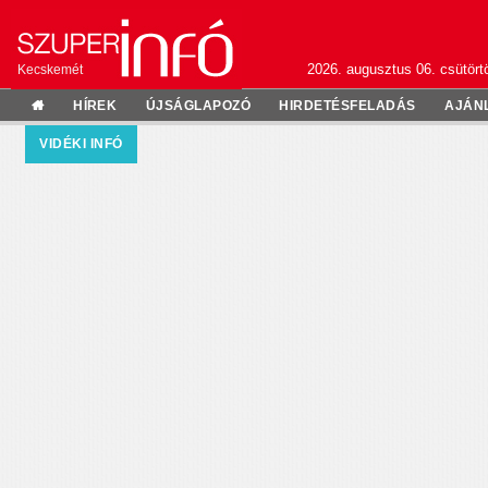
2026. augusztus 06. csütörtö
Kecskemét
HÍREK
ÚJSÁGLAPOZÓ
HIRDETÉSFELADÁS
AJÁN
VIDÉKI INFÓ