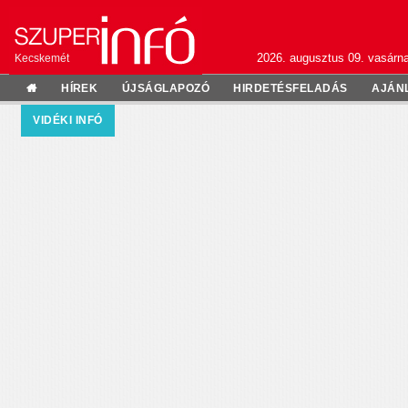
2026. augusztus 09. vasárn
Kecskemét
HÍREK
ÚJSÁGLAPOZÓ
HIRDETÉSFELADÁS
AJÁN
VIDÉKI INFÓ