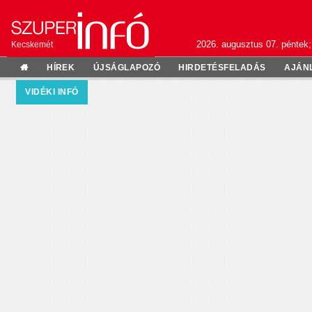
2026. augusztus 07. péntek;
Kecskemét
HÍREK
ÚJSÁGLAPOZÓ
HIRDETÉSFELADÁS
AJÁN
VIDÉKI INFÓ