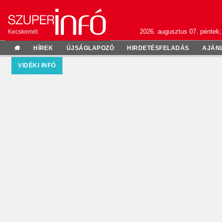
2026. augusztus 07. péntek;
Kecskemét
HÍREK
ÚJSÁGLAPOZÓ
HIRDETÉSFELADÁS
AJÁN
VIDÉKI INFÓ