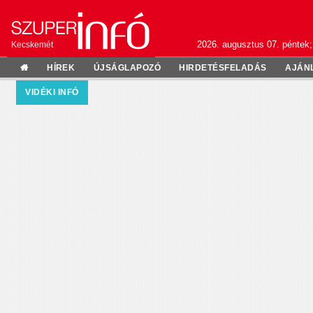
2026. augusztus 07. péntek;
Kecskemét
HÍREK
ÚJSÁGLAPOZÓ
HIRDETÉSFELADÁS
AJÁN
VIDÉKI INFÓ