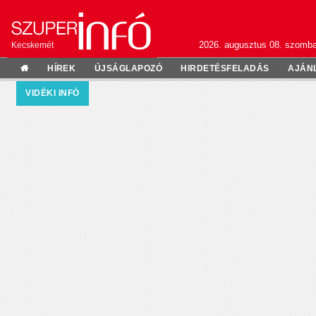
2026. augusztus 08. szomba
Kecskemét
HÍREK
ÚJSÁGLAPOZÓ
HIRDETÉSFELADÁS
AJÁN
VIDÉKI INFÓ