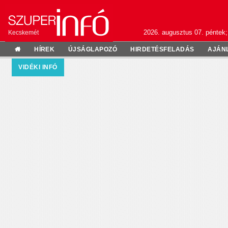
2026. augusztus 07. péntek;
Kecskemét
HÍREK
ÚJSÁGLAPOZÓ
HIRDETÉSFELADÁS
AJÁN
VIDÉKI INFÓ