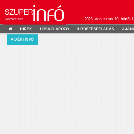
2026. augusztus 10. hétfő; L
Kecskemét
HÍREK
ÚJSÁGLAPOZÓ
HIRDETÉSFELADÁS
AJÁN
VIDÉKI INFÓ