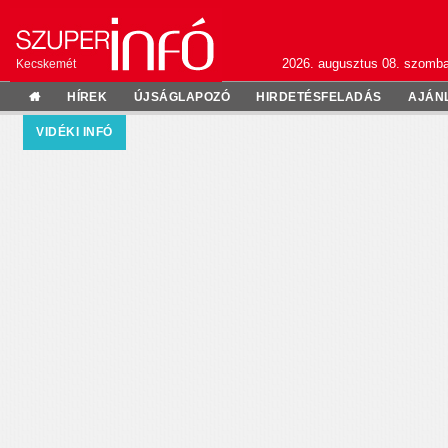
2026. augusztus 08. szomba
Kecskemét
HÍREK
ÚJSÁGLAPOZÓ
HIRDETÉSFELADÁS
AJÁN
VIDÉKI INFÓ