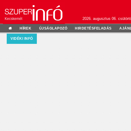
2026. augusztus 06. csütörtö
Kecskemét
HÍREK
ÚJSÁGLAPOZÓ
HIRDETÉSFELADÁS
AJÁN
VIDÉKI INFÓ