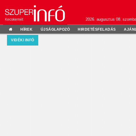
2026. augusztus 08. szomba
Kecskemét
HÍREK
ÚJSÁGLAPOZÓ
HIRDETÉSFELADÁS
AJÁN
VIDÉKI INFÓ