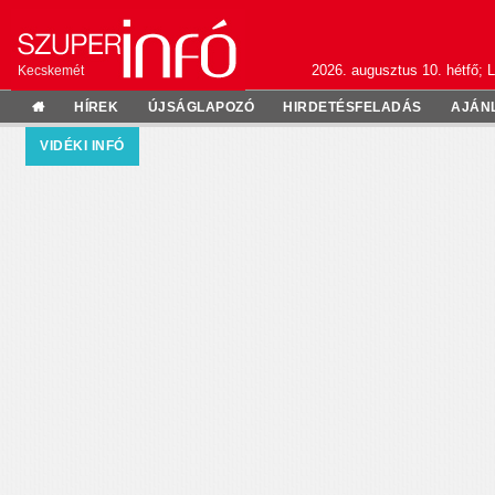
2026. augusztus 10. hétfő; L
Kecskemét
HÍREK
ÚJSÁGLAPOZÓ
HIRDETÉSFELADÁS
AJÁN
VIDÉKI INFÓ