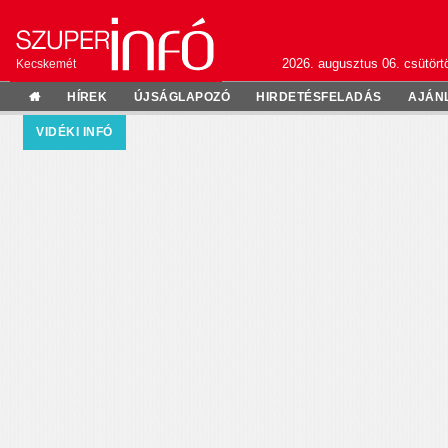
2026. augusztus 06. csütörtö
Kecskemét
HÍREK
ÚJSÁGLAPOZÓ
HIRDETÉSFELADÁS
AJÁN
VIDÉKI INFÓ