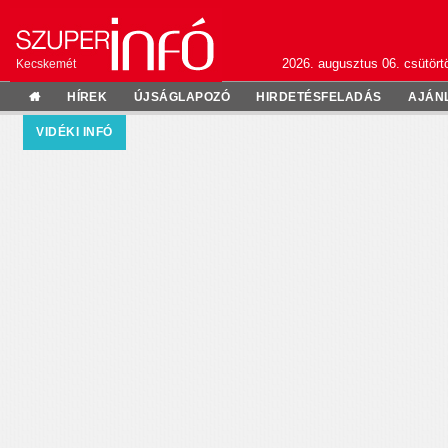
2026. augusztus 06. csütörtö
Kecskemét
HÍREK
ÚJSÁGLAPOZÓ
HIRDETÉSFELADÁS
AJÁN
VIDÉKI INFÓ