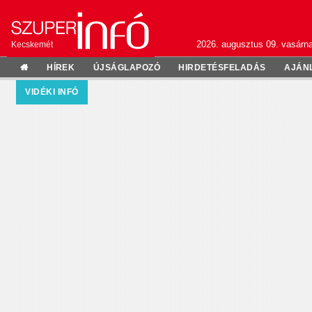
2026. augusztus 09. vasárn
Kecskemét
HÍREK
ÚJSÁGLAPOZÓ
HIRDETÉSFELADÁS
AJÁN
VIDÉKI INFÓ