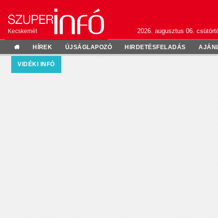
2026. augusztus 06. csütörtö
Kecskemét
HÍREK
ÚJSÁGLAPOZÓ
HIRDETÉSFELADÁS
AJÁN
VIDÉKI INFÓ