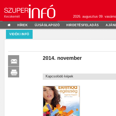
2026. augusztus 09. vasárn
Kecskemét
HÍREK
ÚJSÁGLAPOZÓ
HIRDETÉSFELADÁS
AJÁN
VIDÉKI INFÓ
2014. november
Kapcsolódó képek