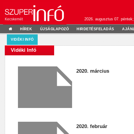
2026. augusztus 07. péntek;
Kecskemét
HÍREK
ÚJSÁGLAPOZÓ
HIRDETÉSFELADÁS
AJÁN
VIDÉKI INFÓ
Vidéki Infó
2020. március
2020. február