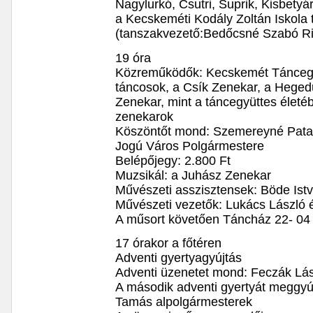
Nagylurkó, Csutri, Suprik, Kisbetyár
a Kecskeméti Kodály Zoltán Iskola
(tanszakvezető:Bedőcsné Szabó Ri
19 óra
Közreműködők: Kecskemét Táncegyüt
táncosok, a Csík Zenekar, a Hegedű
Zenekar, mint a táncegyüttes életé
zenekarok
Köszöntőt mond: Szemereyné Pata
Jogú Város Polgármestere
Belépőjegy: 2.800 Ft
Muzsikál: a Juhász Zenekar
Művészeti asszisztensek: Böde Istv
Művészeti vezetők: Lukács László 
A műsort követően Táncház 22- 04 
17 órakor a főtéren
Adventi gyertyagyújtás
Adventi üzenetet mond: Feczák Lás
A második adventi gyertyát meggyúj
Tamás alpolgármesterek