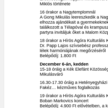
Miklós története
16 órakor a Nagytemplomnál
A Gong Mikulás leereszkedik a Na
elhozza ajándékait a gyermekekne
találkozott a Télapóval és krampus
partyra invitáljuk őket a Malom Köz
18 órakor a Hírös Agóra Kulturális
Dr. Papp Lajos szívsebész professz
lélek harmóniájának megőrzéséről
Belépődíj: 1.800 Ft
December 6-án, kedden
15-18 óráig a Kék Elefánt Közösség
Mikulásváró
16.30-17.30 óráig a Hetényegyház
Fakéz… kézműves foglalkozás
19 órakor a Hírös Agóra Kulturális
Boban Markovics koncert
Belépődíj: 4.900 Ft elővételben, a 