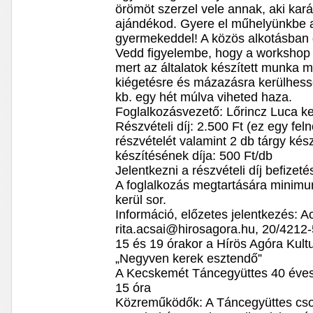
örömöt szerzel vele annak, aki kar
ajándékod. Gyere el műhelyünkbe a
gyermekeddel! A közös alkotásban 
Vedd figyelembe, hogy a workshop 
mert az általatok készített munka
kiégetésre és mázazásra kerülhesse
kb. egy hét múlva viheted haza.
Foglalkozásvezető: Lőrincz Luca k
Részvételi díj: 2.500 Ft (ez egy fel
részvételét valamint 2 db tárgy kész
készítésének díja: 500 Ft/db
Jelentkezni a részvételi díj befizet
A foglalkozás megtartására minimu
kerül sor.
Információ, előzetes jelentkezés: Ac
rita.acsai@hirosagora.hu, 20/4212
15 és 19 órakor a Hírös Agóra Kult
„Negyven kerek esztendő”
A Kecskemét Táncegyüttes 40 éves
15 óra
Közreműködők: A Táncegyüttes csopo