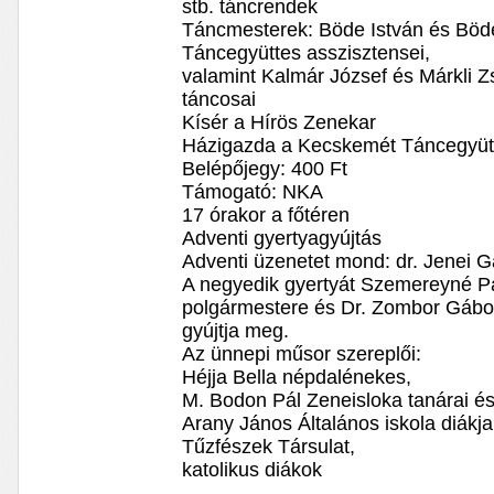
stb. táncrendek
Táncmesterek: Böde István és Böd
Táncegyüttes asszisztensei,
valamint Kalmár József és Márkli 
táncosai
Kísér a Hírös Zenekar
Házigazda a Kecskemét Táncegyüt
Belépőjegy: 400 Ft
Támogató: NKA
17 órakor a főtéren
Adventi gyertyagyújtás
Adventi üzenetet mond: dr. Jenei G
A negyedik gyertyát Szemereyné P
polgármestere és Dr. Zombor Gábor
gyújtja meg.
Az ünnepi műsor szereplői:
Héjja Bella népdalénekes,
M. Bodon Pál Zeneisloka tanárai és 
Arany János Általános iskola diákja
Tűzfészek Társulat,
katolikus diákok