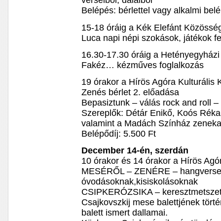
verseiből, dalaiból
Belépés: bérlettel vagy alkalmi belé
15-18 óráig a Kék Elefánt Közösség
Luca napi népi szokások, játékok f
16.30-17.30 óráig a Hetényegyház
Fakéz… kézműves foglalkozás
19 órakor a Hírös Agóra Kulturális
Zenés bérlet 2. előadása
Bepasiztunk – válás rock and roll
Szereplők: Détár Enikő, Koós Réka,
valamint a Madách Színház zeneka
Belépődíj: 5.500 Ft
December 14-én, szerdán
10 órakor és 14 órakor a Hírös Agó
MESÉRŐL – ZENÉRE – hangversen
óvodásoknak,kisiskolásoknak
CSIPKERÓZSIKA – keresztmetsze
Csajkovszkij mese balettjének tört
balett ismert dallamai.