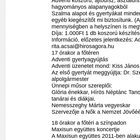
Adventi koszorú, ajtódísz, asztald
hagyományos alapanyagokból
Szalma alapot és gyertyákat mind
egyéb kiegészítőt mi biztosítunk. (A
mennyiségben a helyszínen is meg
Díja: 1.000Ft 1 db koszorú készíté
Információ, előzetes jelentkezés: A
rita.acsai@hirosagora.hu
17 órakor a főtéren
Adventi gyertyagyújtás
Adventi üzenetet mond: Kiss János
Az első gyertyát meggyújtja: Dr. 
alpolgármester
Ünnepi műsor szereplői:
Glória énekkar, Hírös Néptánc Tan
tanárai és diákjai,
Nemesszeghy Márta vegyeskar
Szervezője a Nők a Nemzet Jövőéé
18 órakor a főtéri a színpadon
Maxisun együttes koncertje
A Maxisun együttes 2011-ben alakul