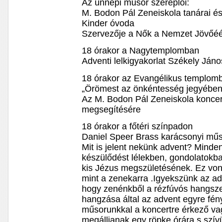
Az ünnepi műsor szereplői:
M. Bodon Pál Zeneiskola tanárai és
Kinder óvoda
Szervezője a Nők a Nemzet Jövőéé
18 órakor a Nagytemplomban
Adventi lelkigyakorlat Székely Ján
18 órakor az Evangélikus templom
„Örömest az önkéntesség jegyében
Az M. Bodon Pál Zeneiskola koncer
megsegítésére
18 órakor a főtéri színpadon
Daniel Speer Brass karácsonyi mű
Mit is jelent nekünk advent? Minden
készülődést lélekben, gondolatokb
kis Jézus megszületésének. Ez von
mint a zenekarra .Igyekszünk az adv
hogy zenénkből a rézfúvós hangsz
hangzása által az advent egyre fé
műsorunkkal a koncertre érkező va
megálljanak egy röpke órára s szív