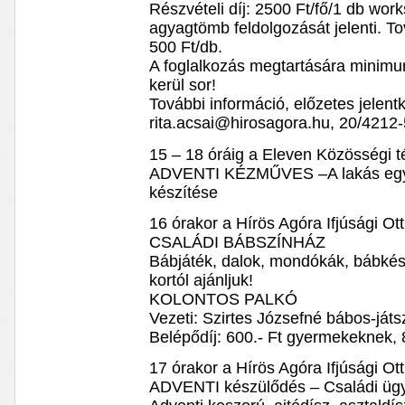
Részvételi díj: 2500 Ft/fő/1 db w
agyagtömb feldolgozását jelenti. To
500 Ft/db.
A foglalkozás megtartására minimu
kerül sor!
További információ, előzetes jelent
rita.acsai@hirosagora.hu, 20/4212
15 – 18 óráig a Eleven Közösségi t
ADVENTI KÉZMŰVES –A lakás egyik 
készítése
16 órakor a Hírös Agóra Ifjúsági O
CSALÁDI BÁBSZÍNHÁZ
Bábjáték, dalok, mondókák, bábkész
kortól ajánljuk!
KOLONTOS PALKÓ
Vezeti: Szirtes Józsefné bábos-ját
Belépődíj: 600.- Ft gyermekeknek, 8
17 órakor a Hírös Agóra Ifjúsági O
ADVENTI készülődés – Családi üg