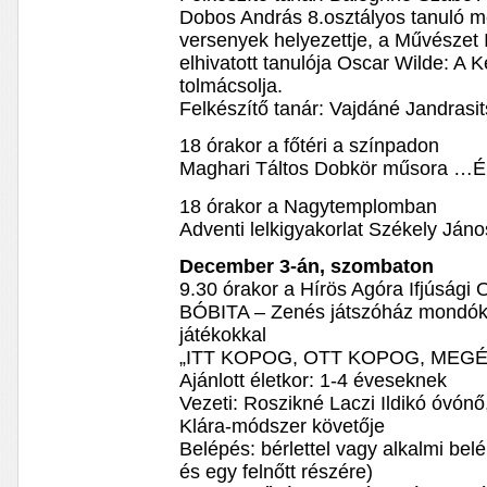
Dobos András 8.osztályos tanuló
versenyek helyezettje, a Művészet 
elhivatott tanulója Oscar Wilde: A
tolmácsolja.
Felkészítő tanár: Vajdáné Jandrasi
18 órakor a főtéri a színpadon
Maghari Táltos Dobkör műsora …Én
18 órakor a Nagytemplomban
Adventi lelkigyakorlat Székely Ján
December 3-án, szombaton
9.30 órakor a Hírös Agóra Ifjúsági
BÓBITA – Zenés játszóház mondóká
játékokkal
„ITT KOPOG, OTT KOPOG, ME
Ajánlott életkor: 1-4 éveseknek
Vezeti: Roszikné Laczi Ildikó óvónő
Klára-módszer követője
Belépés: bérlettel vagy alkalmi bel
és egy felnőtt részére)