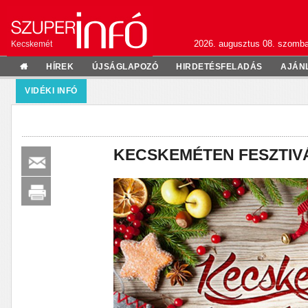
2026. augusztus 08. szomba
Kecskemét
HÍREK
ÚJSÁGLAPOZÓ
HIRDETÉSFELADÁS
AJÁN
VIDÉKI INFÓ
KECSKEMÉTEN FESZTIVÁ