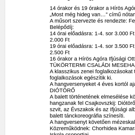
14 órakor és 19 órakor a Hírös Agó
„Most még hideg van…” című nóta
A műsort szervezte és rendezte: F
Belépődíj:
14 órai előadásra: 1-4. sor 3.000 Ft
2.000 Ft
19 órai előadásra: 1-4. sor 3.500 Ft
2.500 Ft
16 órakor a Hírös Agóra Ifjúsági O
TÜKÖRTERMI CSALÁDI MESEH
A klasszikus zenei foglalkozásoka
foglalkozások egészítik ki.
A hangversenyeket 4 éves kortól ajá
DIÓTÖRŐ
A balett történetének elmesélése k
hangzanak fel Csajkovszkij: Diótör
szvit, az Évszakok és az Ifjúsági a
balett tánckoreográfia színesíti.
A hangversenyt követően mézeskalá
Közreműködnek: Chorhidea Kamaraz
Iskola csoportjai