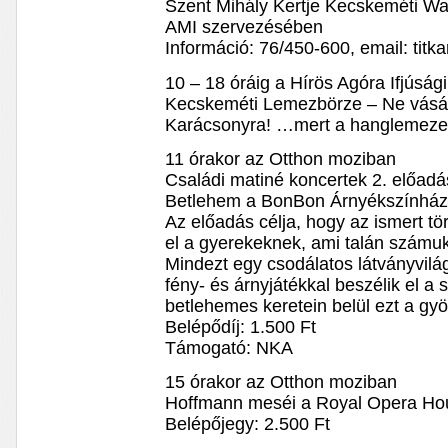
Szent Mihály Kertje Kecskeméti Wal
AMI szervezésében
Információ: 76/450-600, email: tit
10 – 18 óráig a Hírös Agóra Ifjúság
Kecskeméti Lemezbörze – Ne vásáro
Karácsonyra! …mert a hanglemezek
11 órakor az Otthon moziban
Családi matiné koncertek 2. előad
Betlehem a BonBon Árnyékszínház
Az előadás célja, hogy az ismert tö
el a gyerekeknek, ami talán számuk
Mindezt egy csodálatos látványvilág
fény- és árnyjátékkal beszélik el a
betlehemes keretein belül ezt a gyö
Belépődíj: 1.500 Ft
Támogató: NKA
15 órakor az Otthon moziban
Hoffmann meséi a Royal Opera Ho
Belépőjegy: 2.500 Ft