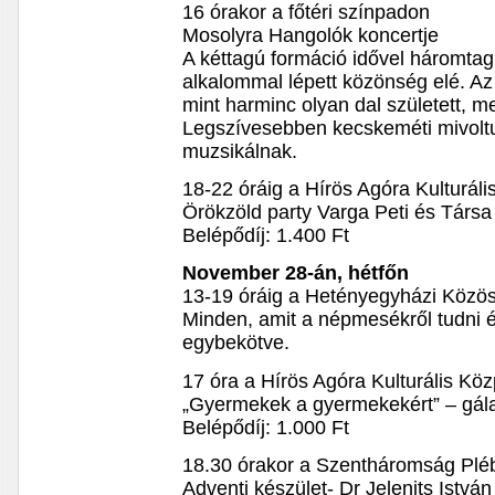
16 órakor a főtéri színpadon
Mosolyra Hangolók koncertje
A kéttagú formáció idővel háromtag
alkalommal lépett közönség elé. Az 
mint harminc olyan dal született, m
Legszívesebben kecskeméti mivolt
muzsikálnak.
18-22 óráig a Hírös Agóra Kulturál
Örökzöld party Varga Peti és Társa
Belépődíj: 1.400 Ft
November 28-án, hétfőn
13-19 óráig a Hetényegyházi Közö
Minden, amit a népmesékről tudni 
egybekötve.
17 óra a Hírös Agóra Kulturális Kö
„Gyermekek a gyermekekért” – gá
Belépődíj: 1.000 Ft
18.30 órakor a Szentháromság Plé
Adventi készület- Dr Jelenits Istvá