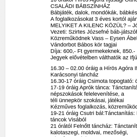
CSALÁDI BÁBSZÍNHÁZ
Bábjáték, dalok, mondókák, bábkész
A foglalkozásokat 3 éves kortól aján
MELYIKET A KILENC KÖZÜL? – Jó
Vezeti: Szirtes Józsefné báb-játsz
Közreműködnek Vass – Eysen Ábe
Vándorbot Bábos kör tagjai
Díja: 600,- Ft gyermekeknek, 850.- 
Jegyek elővételben válthatók az If
16.30 – 02.00 óráig a Hírös Agóra 
Karácsonyi táncház
16.30-17 óráig Csimota topogtató: ö
17-19 óráig Aprók tánca: Tánctanítá
népszokások felelevenítése, a
téli ünnepkör szokásai, játékai
Kézműves foglalkozás, közreműköd
19-21 óráig Csutri bál:Tánctanítás
táncok Visából
21 órától Felnőtt táncház: Tánctanít
kalotaszegi, moldvai, mezőségi,