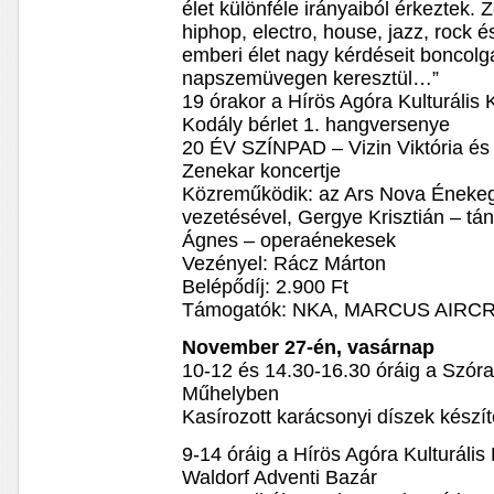
élet különféle irányaiból érkeztek.
hiphop, electro, house, jazz, rock 
emberi élet nagy kérdéseit boncolg
napszemüvegen keresztül…”
19 órakor a Hírös Agóra Kulturális
Kodály bérlet 1. hangversenye
20 ÉV SZÍNPAD – Vizin Viktória és
Zenekar koncertje
Közreműködik: az Ars Nova Énekegy
vezetésével, Gergye Krisztián – tá
Ágnes – operaénekesek
Vezényel: Rácz Márton
Belépődíj: 2.900 Ft
Támogatók: NKA, MARCUS AIRC
November 27-én, vasárnap
10-12 és 14.30-16.30 óráig a Szó
Műhelyben
Kasírozott karácsonyi díszek készí
9-14 óráig a Hírös Agóra Kulturáli
Waldorf Adventi Bazár