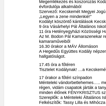
Megemlékezés és koszorúzás Kodál
évfordulója alkalmából
Szervező: Kecskemét Megyei Jogú 
„Legyen a zene mindenkié!”
Kodályt köszöntő kántálások Kecs
9 óra Vásárhelyi Pál Általános Isko
11 óra Hetényegyházi Közösségi 
Az M. Bodon Pál Kamarazenekar r
kamaraműveiből
16.30 órakor a MÁV Állomáson
A Hegedűs Együttes Kodály népzenei
hallgatóságot.
17.45 óra a főtéren
Tisztelet Kodálynak! …a Kecskemét
17 órakor a főtéri színpadon
Ménteleki vándorbetlehemes….. mer
régen, vidám csapatok járták a tan
minden élőnek FÉNYKRISZTUS szü
Szereplők: a Ménteleki Általános Is
Felkészítők: Tassy Lilla és Mihócza