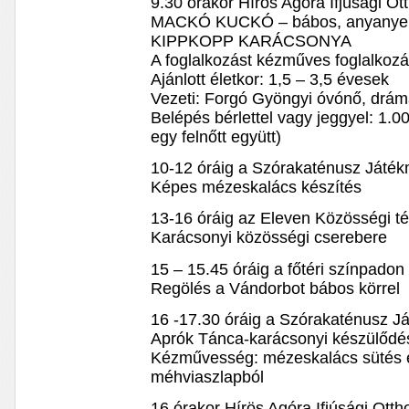
9.30 órakor Hírös Agóra Ifjúsági O
MACKÓ KUCKÓ – bábos, anyanyelvi
KIPPKOPP KARÁCSONYA
A foglalkozást kézműves foglalkozá
Ajánlott életkor: 1,5 – 3,5 évesek
Vezeti: Forgó Gyöngyi óvónő, dr
Belépés bérlettel vagy jeggyel: 1.0
egy felnőtt együtt)
10-12 óráig a Szórakaténusz Ját
Képes mézeskalács készítés
13-16 óráig az Eleven Közösségi t
Karácsonyi közösségi cserebere
15 – 15.45 óráig a főtéri színpadon
Regölés a Vándorbot bábos körrel
16 -17.30 óráig a Szórakaténusz 
Aprók Tánca-karácsonyi készülődé
Kézművesség: mézeskalács sütés é
méhviaszlapból
16 órakor Hírös Agóra Ifjúsági Ott