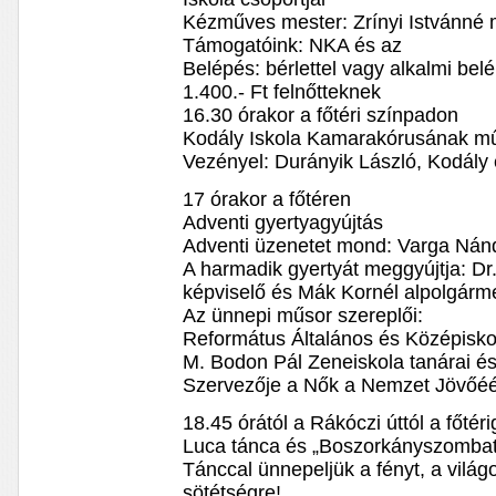
Kézműves mester: Zrínyi Istvánné
Támogatóink: NKA és az
Belépés: bérlettel vagy alkalmi bel
1.400.- Ft felnőtteknek
16.30 órakor a főtéri színpadon
Kodály Iskola Kamarakórusának m
Vezényel: Durányik László, Kodály
17 órakor a főtéren
Adventi gyertyagyújtás
Adventi üzenetet mond: Varga Nánd
A harmadik gyertyát meggyújtja: Dr
képviselő és Mák Kornél alpolgárm
Az ünnepi műsor szereplői:
Református Általános és Középiskol
M. Bodon Pál Zeneiskola tanárai és
Szervezője a Nők a Nemzet Jövőéé
18.45 órától a Rákóczi úttól a főtéri
Luca tánca és „Boszorkányszombat
Tánccal ünnepeljük a fényt, a világ
sötétségre!