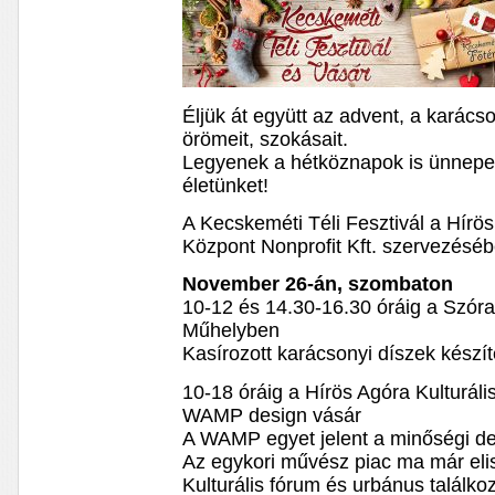
Éljük át együtt az advent, a karács
örömeit, szokásait.
Legyenek a hétköznapok is ünnepe
életünket!
A Kecskeméti Téli Fesztivál a Hírös 
Központ Nonprofit Kft. szervezésé
November 26-án, szombaton
10-12 és 14.30-16.30 óráig a Szó
Műhelyben
Kasírozott karácsonyi díszek készí
10-18 óráig a Hírös Agóra Kulturál
WAMP design vásár
A WAMP egyet jelent a minőségi de
Az egykori művész piac ma már eli
Kulturális fórum és urbánus találko