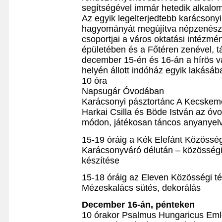
segítségével immár hetedik alkalo
Az egyik legelterjedtebb karácsony
hagyományát megújítva népzenész
csoportjai a város oktatási intézm
épületében és a Főtéren zenével, t
december 15-én és 16-án a hírös v
helyén állott indóház egyik lakásáb
10 óra
Napsugár Óvodában
Karácsonyi pásztortánc A Kecskem
Harkai Csilla és Böde István az óv
módon, játékosan táncos anyanyelvü
15-19 óráig a Kék Elefánt Közösség
Karácsonyváró délután – közösségi 
készítése
15-18 óráig az Eleven Közösségi t
Mézeskalács sütés, dekorálás
December 16-án, pénteken
10 órakor Psalmus Hungaricus Em