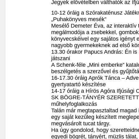
Jegyek elővételben válthatók az If
10-12 óráig a Szórakaténusz Ját
„Puhakönyves mesék”
Mesélő Demeter Éva, az interaktív 
megálmodója a zsebekkel, gombokkal
könyvecskéivel egy sajátos igényt e
nagyobb gyermekeknek ad első kön
13.30 órakor Papucs András: Én is
játszani
A Schenk-féle „Mini emberke” kata
beszélgetés a szerzővel és gyűjtőtá
16-17.30 óráig Aprók Tánca – Adv
gyertyatartó készítése
14-17 óráig a Hírös Agóra Ifjúsági
SK BÖGRE-TÁNYÉR SZERETETTEL –
műhelyfoglalkozás
Talán már megtapasztaltad magad 
egy saját kezűleg készített meglepe
megvásárolt tucat tárgy.
Ha úgy gondolod, hogy szeretteidn
egyedi bögrét, tányért, müzlis tálat