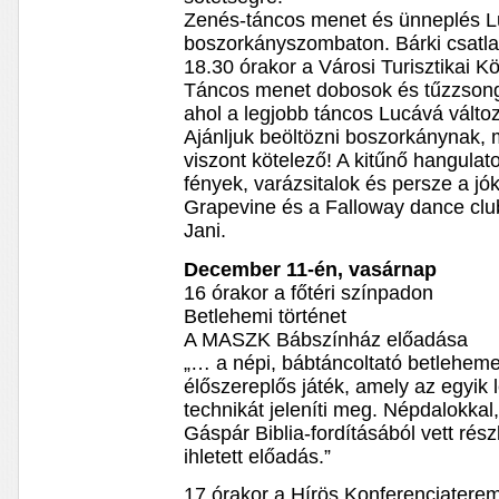
Zenés-táncos menet és ünneplés Lu
boszorkányszombaton. Bárki csatl
18.30 órakor a Városi Turisztikai K
Táncos menet dobosok és tűzzsonglő
ahol a legjobb táncos Lucává változ
Ajánljuk beöltözni boszorkánynak, m
viszont kötelező! A kitűnő hangulat
fények, varázsitalok és persze a jó
Grapevine és a Falloway dance clu
Jani.
December 11-én, vasárnap
16 órakor a főtéri színpadon
Betlehemi történet
A MASZK Bábszínház előadása
„… a népi, bábtáncoltató betleheme
élőszereplős játék, amely az egyik l
technikát jeleníti meg. Népdalokkal,
Gáspár Biblia-fordításából vett rész
ihletett előadás.”
17 órakor a Hírös Konferenciatere