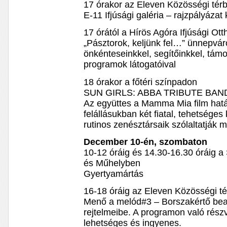
17 órakor az Eleven Közösségi tér
E-11 Ifjúsági galéria – rajzpályázat 
17 órától a Hírös Agóra Ifjúsági Ot
„Pásztorok, keljünk fel…” ünnepvár
önkénteseinkkel, segítőinkkel, támo
programok látogatóival
18 órakor a főtéri színpadon
SUN GIRLS: ABBA TRIBUTE BAN
Az együttes a Mamma Mia film hatás
felállásukban két fiatal, tehetsége
rutinos zenésztársaik szólaltatják 
December 10-én, szombaton
10-12 óráig és 14.30-16.30 óráig
és Műhelyben
Gyertyamártás
16-18 óráig az Eleven Közösségi t
Menő a melód#3 – Borszakértő beav
rejtelmeibe. A programon való részv
lehetséges és ingyenes.