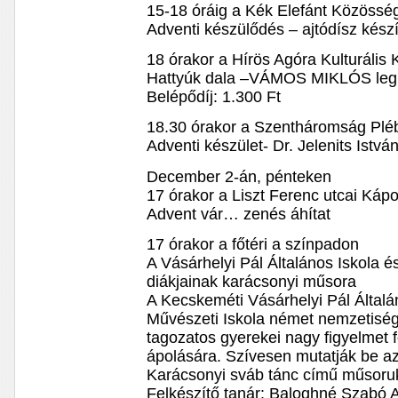
15-18 óráig a Kék Elefánt Közösség
Adventi készülődés – ajtódísz kész
18 órakor a Hírös Agóra Kulturális
Hattyúk dala –VÁMOS MIKLÓS leg
Belépődíj: 1.300 Ft
18.30 órakor a Szentháromság Plé
Adventi készület- Dr. Jelenits Istv
December 2-án, pénteken
17 órakor a Liszt Ferenc utcai Káp
Advent vár… zenés áhítat
17 órakor a főtéri a színpadon
A Vásárhelyi Pál Általános Iskola é
diákjainak karácsonyi műsora
A Kecskeméti Vásárhelyi Pál Általá
Művészeti Iskola német nemzetiség
tagozatos gyerekei nagy figyelmet
ápolására. Szívesen mutatják be 
Karácsonyi sváb tánc című műsoru
Felkészítő tanár: Baloghné Szabó A