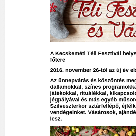
A Kecskeméti Téli Fesztivál helys
főtere
2016. november 26-tól az új év el
Az ünnepvárás és köszöntés megh
dallamokkal, színes programokk
játékokkal, rituálékkal, kikapcso
jégpályával és más egyéb műsoro
Szilveszterkor sztárfellépő, éjfélk
vendégeinket. Vásárosok, ajándé
lesz.