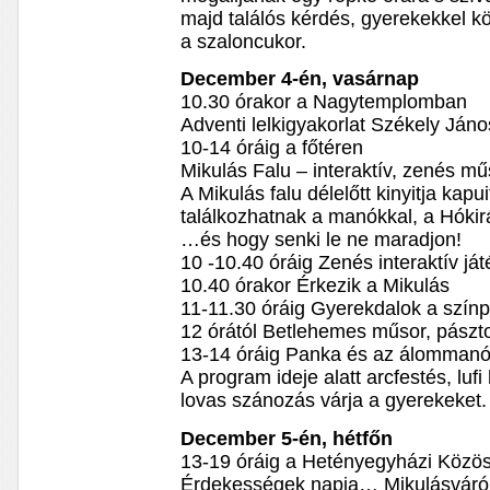
majd találós kérdés, gyerekekkel 
a szaloncukor.
December 4-én, vasárnap
10.30 órakor a Nagytemplomban
Adventi lelkigyakorlat Székely Ján
10-14 óráig a főtéren
Mikulás Falu – interaktív, zenés m
A Mikulás falu délelőtt kinyitja kapu
találkozhatnak a manókkal, a Hókir
…és hogy senki le ne maradjon!
10 -10.40 óráig Zenés interaktív já
10.40 órakor Érkezik a Mikulás
11-11.30 óráig Gyerekdalok a szín
12 órától Betlehemes műsor, pászto
13-14 óráig Panka és az álommanó
A program ideje alatt arcfestés, luf
lovas szánozás várja a gyerekeket.
December 5-én, hétfőn
13-19 óráig a Hetényegyházi Közö
Érdekességek napja… Mikulásváró