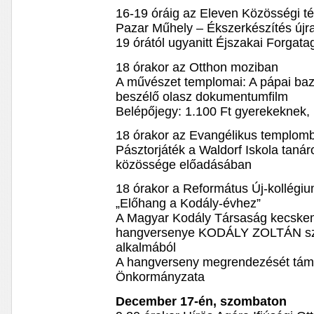
16-19 óráig az Eleven Közösségi t
Pazar Műhely – Ékszerkészítés újr
19 órától ugyanitt Éjszakai Forgata
18 órakor az Otthon moziban
A művészet templomai: A pápai baz
beszélő olasz dokumentumfilm
Belépőjegy: 1.100 Ft gyerekeknek, 
18 órakor az Evangélikus templom
Pásztorjáték a Waldorf Iskola tanár
közössége előadásában
18 órakor a Református Új-kollégi
„Előhang a Kodály-évhez”
A Magyar Kodály Társaság kecskem
hangversenye KODÁLY ZOLTÁN szül
alkalmából
A hangverseny megrendezését támo
Önkormányzata
December 17-én, szombaton