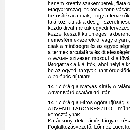
hanem kreatív szakemberek, fiatalo
Magyarország legkedveltebb vásárán
biztosítékai annak, hogy a tervező
találkozhatnak a design szerelmesei
kezdő divatmárkák egyedi tervezésű 
kézzel készült különleges lakberen
nemesfém ékszerekről vagy olyan g
csak a minőségre és az egyediségr
a termék arculatára és ötletességér
A WAMP szívesen mozdul ki a fővár
látogatnak a kiállítók, ahol helyi 
be az egyedi tárgyak iránt érdeklő
A belépés díjtalan!
14-17 óráig a Mátyás Király Általá
Adventváró családi délután
14-17 óráig a Hírös Agóra Ifjúsági
ADVENTI TÁRGYKÉSZÍTŐ – műhelyfog
korosztálynak
Karácsonyi dekorációs tárgyak kés
Foglalkozásvezető: Lőrincz Luca k