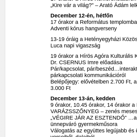
„Kire vár a világ?” – Arató Ádám le
December 12-én, hétfőn
17 órakor a Református templomb
Adventi kórus hangverseny
13-19 óráig a Hetényegyházi Közö
Luca napi vigaszság
19 órakor a Hírös Agóra Kulturális
Dr. CSERNUS Imre előadása
Pár/kapcsolat, pár/beszéd…interaktí
párkapcsolati kommunikációról
Belépőjegy: elővételben 2.700 Ft, 
3.000 Ft
December 13-án, kedden
9 órakor, 10.45 órakor, 14 órakor a
VARÁZSSZŐNYEG – zenés meseszín
„VÉGIRE JÁR AZ ESZTENDŐ” …a Cs
ünnepváró gyermekműsora
Válogatás az együttes legújabb és 