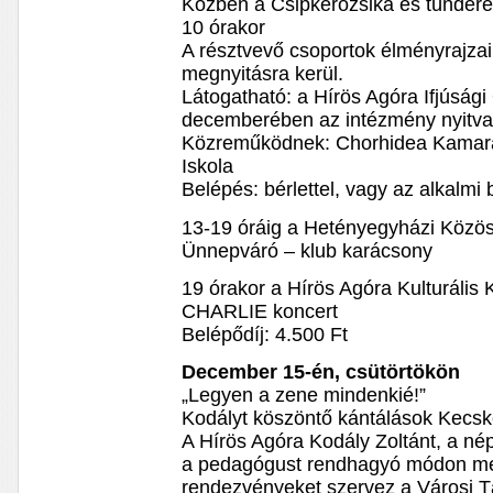
Közben a Csipkerózsika és tündérek
10 órakor
A résztvevő csoportok élményrajzaibó
megnyitásra kerül.
Látogatható: a Hírös Agóra Ifjúság
decemberében az intézmény nyitvat
Közreműködnek: Chorhidea Kamaraz
Iskola
Belépés: bérlettel, vagy az alkalmi
13-19 óráig a Hetényegyházi Közö
Ünnepváró – klub karácsony
19 órakor a Hírös Agóra Kulturális
CHARLIE koncert
Belépődíj: 4.500 Ft
December 15-én, csütörtökön
„Legyen a zene mindenkié!”
Kodályt köszöntő kántálások Kecs
A Hírös Agóra Kodály Zoltánt, a né
a pedagógust rendhagyó módon me
rendezvényeket szervez a Városi 