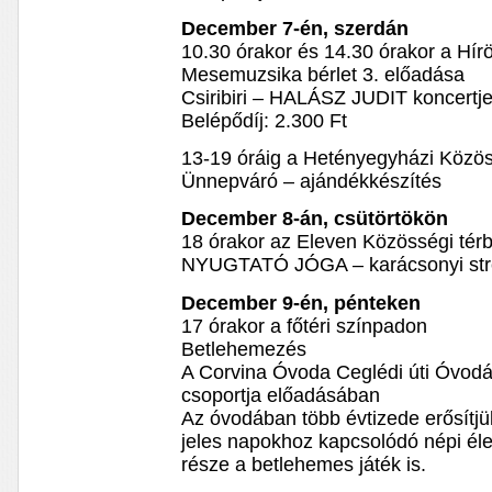
December 7-én, szerdán
10.30 órakor és 14.30 órakor a Hír
Mesemuzsika bérlet 3. előadása
Csiribiri – HALÁSZ JUDIT koncertj
Belépődíj: 2.300 Ft
13-19 óráig a Hetényegyházi Közö
Ünnepváró – ajándékkészítés
December 8-án, csütörtökön
18 órakor az Eleven Közösségi tér
NYUGTATÓ JÓGA – karácsonyi stre
December 9-én, pénteken
17 órakor a főtéri színpadon
Betlehemezés
A Corvina Óvoda Ceglédi úti Óvodáj
csoportja előadásában
Az óvodában több évtizede erősít
jeles napokhoz kapcsolódó népi él
része a betlehemes játék is.