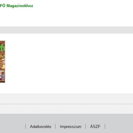
NFÓ Magazinokhoz
Adatkezelés
Impresszum
ÁSZF