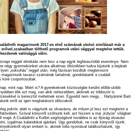
 Családinfó magazinunk 2017-es első számának utolsó simításait már a
 erővel,
szabadban tölthető programok utáni vággyal megtelve tettük.
kezdenek valósággá válni.
öznapi reggeli elindulás nem lesz a nap egyik legfárasztóbb eseménye. Nem
ire négy gyermekünket utcára alkalmas öltözékben tudva kijutunk a bejárati
ilyen „sokruhás” reggel után, még fázósan kezdtük megtervezni
magazinunk tavaszi számának tartalmát, gondolataink a családi
 köré csoportosultak.
 nap, mint nap. Miért is? A gyerekeknek közösségbe kerülni előbb-utóbb
nyebben élik ezt meg, van akik nehezebben, akiknek ez többször is
érzésekkel is keresztül mehetnek ezen. Egyedül nem megy… Hartyániné Bart
atunk erről az igen meghatározó időszakról.
eleg pokróc alatt is vágytunk az olvasásra, de milyen jó lesz ezt megtenni a
fatövében. Szóval könyvről szólnunk kell, azt hiszem a mai „kütyüs” világba
l majd. A Családinfó a Kolibri segítségével továbbra is az ifjúság olvasási
lni, izgalmas kalandokat ajánlani. Úgy gondoltuk, ne csak könyvről írjunk.
nyékünkről olyan embert is, akinek tolla nyomával találkozhatunk, így
nterjú.