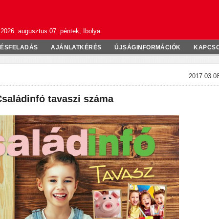
2026. augusztus 07. péntek; Ibolya
TÉSFELADÁS
AJÁNLATKÉRÉS
ÚJSÁGINFORMÁCIÓK
KAPCS
2017.03.08
Családinfó tavaszi száma