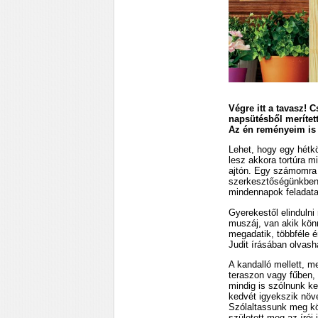
Végre itt a tavasz!
napsütésből merített
Az én reményeim is 
Lehet, hogy egy hétk
lesz akkora tortúra m
ajtón. Egy számomra 
szerkesztőségünkben 
mindennapok feladatai
Gyerekestől elindulni
muszáj, van akik kön
megadatik, többféle 
Judit írásában olvash
A kandalló mellett, m
teraszon vagy fűben, 
mindig is szólnunk kel
kedvét igyekszik növe
Szólaltassunk meg kör
született meg az írói i