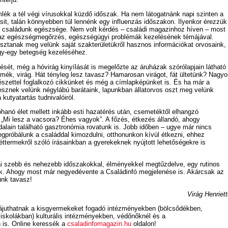
ék a tél végi vírusokkal küzdő időszak. Ha nem látogatnánk napi szinten a
lcsit, talán könnyebben túl lennénk egy influenzás időszakon. Ilyenkor érezzük
is családunk egészsége. Nem volt kérdés – családi magazinhoz híven – most
l az egészségmegőrzés, egészségügyi problémák kezelésének témájával.
sztanak meg velünk saját szakterületükről hasznos információkat orvosaink,
gy-egy betegség kezeléséhez.
ét, még a hóvirág kinyílását is megelőzte az áruházak szórólapjain látható
rmék, virág. Hát tényleg lesz tavasz? Hamarosan virágot, fát ültetünk? Nagyo
rtészettel foglalkozó cikkünket és még a címlapképünket is. És ha már a
lesznek velünk négylábú barátaink, lapunkban állatorvos oszt meg velünk
kutyatartás tudnivalóiról.
ohanó élet mellett inkább esti hazatérés után, csemetéktől elhangzó
„Mi lesz a vacsora? Éhes vagyok”. A főzés, étkezés állandó, ahogy
alain található gasztronómia rovatunk is. Jobb időben – ugye már nincs
egpróbálunk a családdal kimozdulni, otthonunkon kívül étkezni, ehhez
éttermekről szóló írásainkban a gyerekeknek nyújtott lehetőségekre is
i szebb és nehezebb időszakokkal, élményekkel megtűzdelve, egy rutinos
dik. Ahogy most már negyedévente a Családinfó megjelenése is. Akárcsak az
nk tavasz!
Virág Henriet
juthatnak a kisgyermekeket fogadó intézményekben (bölcsődékben,
iskolákban) kulturális intézményekben, védőnőknél és a
is. Online keressék a
csaladinfomagazin.hu
oldalon!