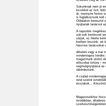
Sokunknak nem jó eml
kicsikkel az ovit, bö
át, mennyire fontos 
is foglalkoznunk kel
Oldalakon keresztül o
nyújtanak tanácsot e
A napsütés megérkezés
sok-sok kertészeti te
várjuk, ez ihlette ke
kertben leszünk, ott 
hasznos tanácsokat a 
délutáni vagy a mai r
mindennapos kérdés: 
magazinunk utolsó old
előszobai tortúra – m
segítségnyújtásul az 
rákérdeztünk.
A család mindennapja
rend szerint ismétlő
évszakok… Köszöntü
Magazinunkhoz hozzá
óvodákban, általános 
szerkesztőségünkben 