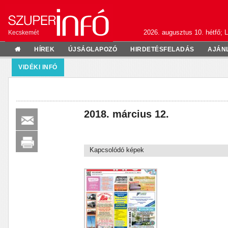
2026. augusztus 10. hétfő; L
Kecskemét
HÍREK
ÚJSÁGLAPOZÓ
HIRDETÉSFELADÁS
AJÁN
VIDÉKI INFÓ
2018. március 12.
Kapcsolódó képek