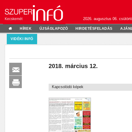
2026. augusztus 06. csütörtö
Kecskemét
HÍREK
ÚJSÁGLAPOZÓ
HIRDETÉSFELADÁS
AJÁN
VIDÉKI INFÓ
2018. március 12.
Kapcsolódó képek