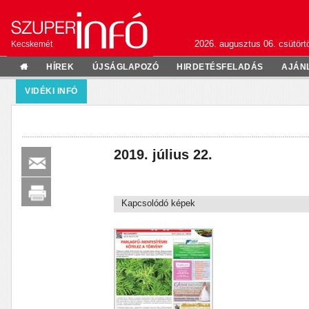
2026. augusztus 06. csütörtö
Kecskemét
HÍREK
ÚJSÁGLAPOZÓ
HIRDETÉSFELADÁS
AJÁN
VIDÉKI INFÓ
2019. július 22.
Kapcsolódó képek